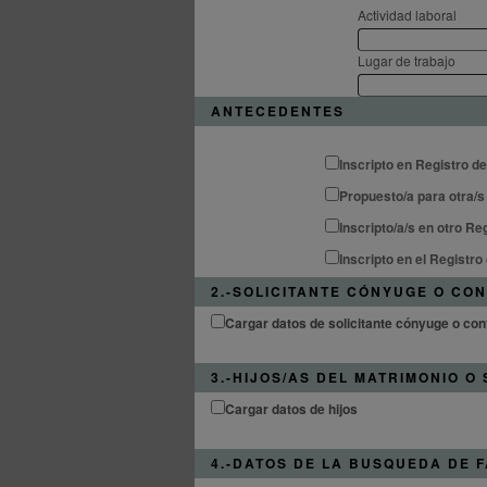
Actividad laboral
Lugar de trabajo
ANTECEDENTES
Inscripto en Registro d
Propuesto/a para otra/s
Inscripto/a/s en otro R
Inscripto en el Registr
2.-SOLICITANTE CÓNYUGE O CON
Cargar datos de solicitante cónyuge o con
3.-HIJOS/AS DEL MATRIMONIO O
Cargar datos de hijos
4.-DATOS DE LA BUSQUEDA DE F