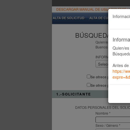
DESCARGAR MANUAL DE USUARIO FASE I
Informac
ALTA DE SOLICITUD
ALTA DE CUIDADOR
P
BÚSQUEDA DE FA
Informa
Quien/es suscribe/n l
Buenos Aires
Quien/es 
Búsqueda 
INFORMAR NÚMERO 
Seleccione...
Antes de 
https://w
expre=&
Se ofrece para Guarda 
Se ofrece para Referente
1.-SOLICITANTE
DATOS PERSONALES DEL SOLIC
Nombre *
Sexo / Género *