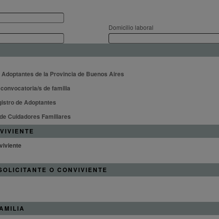
Domicilio laboral
e Adoptantes de la Provincia de Buenos Aires
 convocatoria/s de familia
egistro de Adoptantes
o de Cuidadores Familiares
VIVIENTE
viviente
 SOLICITANTE O CONVIVIENTE
AMILIA