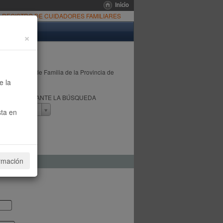
Inicio
REGISTRO DE CUIDADORES FAMILIARES
×
 la Búsqueda de Familia de la Provincia de
e la
E LLEVA ADELANTE LA BÚSQUEDA
sta en
ormación