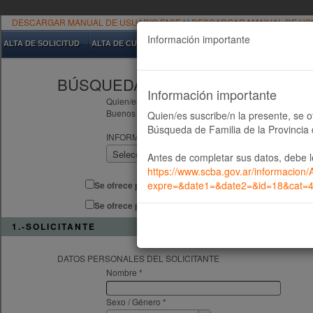
DESCARGAR MANUAL DE USUARIO FASE I
|
DESCARGAR MANUAL DE USUA
Información importante
ALTA DE SOLICITUD
ALTA DE CUIDADOR
PROPUESTA CONVOCATORIA PUB
BÚSQUEDA DE FAMILIA POR CON
Información importante
Quien/es suscribe/n la presente, cuyos datos aquí se 
Buenos Aires
Quien/es suscribe/n la presente, se o
Búsqueda de Familia de la Provincia
INFORMAR NÚMERO DE REFERENCIA (REF.) DE L
Seleccione...
Antes de completar sus datos, debe 
https://www.scba.gov.ar/informacion/
expre=&date1=&date2=&id=18&cat=
Se ofrece para Guarda con fines de adopción
Se ofrece para Referente / Tutor/a /Figura de cuidado
1.-SOLICITANTE
DATOS PERSONALES DEL SOLICITANTE
Nombre *
Sexo / Género *